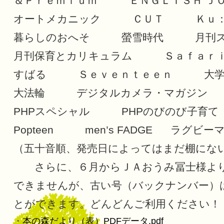
＆Ｐｒｅｍｉｕｍ ＥＮＧＬＩＳＨ Ｊ
オートメカニック ＣＵＴ Ｋｕ：
暮らしのおへそ 螢雪時代 月刊ス
月刊保育とカリキュラム Ｓａｆａ
すばる Ｓｅｖｅｎｔｅｅｎ 大学
大法輪 デジタルカメラ・マガジン
PHPスペシャル PHPのびのび子育て
Popteen men’s FADGE ラ
（五十音順、発売日によってはまだ棚にな
さらに、６月からＪＡおうみ冨士様より
できませんが、古い号（バックナンバー）
とができます。どんどんご利用ください！
・
本の森だより（表）PDFデータ.pdf