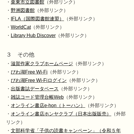
・
栗東市立図書館
（外部リンク）
・
野洲図書館
（外部リンク）
・
IFLA（国際図書館連盟）
（外部リンク）
・
WorldCat
（外部リンク）
・
Library Hub Discover
（外部リンク）
３ その他
・
滋賀作家クラブホームページ
（外部リンク）
・
びわ湖Free Wi-Fi
（外部リンク）
・
びわ湖Free Wi-Fiログイン
（外部リンク）
・
出版書誌データベース
（外部リンク）
・
雑誌コード管理台帳Web
（外部リンク）
・
オンライン書店e-hon（トーハン）
（外部リンク）
・
オンライン書店ホンヤクラブ（日本出版販売）
（外部
リンク）
・
文部科学省「子供の読書キャンペーン」（令和５年