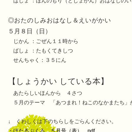
ばしょ ：ほんのもり（としょかん）おはなしのい
◎おたのしみおはなし＆えいがかい
５月８日（日）
じかん ：ごぜん１１時から
ばしょ ：たもくてきしつ
せんちゃく：３５にん
【しょうかい している本】
あたらしいほんから ４さつ
５月のテーマ 「あつまれ！ねこのなかまたち」
↓ くわしくは下のちらしをごらんください。
・ほたるぶくろ ５月号（表）．pdf