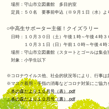
場所：守山市立図書館 多目的室
定員：５０名 要事前申込（※９月１日（水）よ
○中高生サポーター主催！クイズラリー
日時：１０月３０日（土）午後１時～午後４時３
１０月３１日（日）午前１０時～午後４時
場所：守山市立図書館（スタートとゴールは集会
対象：小学生以下
※コロナウイルス他、社会的状況等により、行事は
※マスク着用・手指の消毒などコロナ対策にご協力
・本の森だより１０月号（表）.pdf
・本の森だより１０月号（裏）.pdf