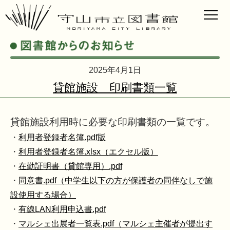
2025年4月1日
貸館施設 印刷書類一覧
貸館施設利用時に必要な印刷書類の一覧です。
・
利用者登録者名簿.pdf版
・
利用者登録者名簿.xlsx（エクセル版）
・
在勤証明書（貸館専用）.pdf
・
同意書.pdf（中学生以下の方が保護者の同伴なしで施
設使用する場合）
・
有線LAN利用申込書.pdf
・
マルシェ出展者一覧表.pdf（マルシェ主催者が提出す