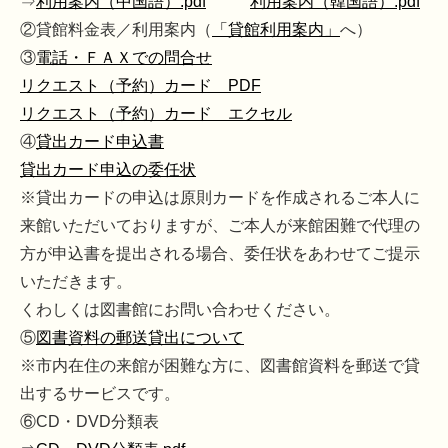
⇒
利用案内（中国語）.pdf
利用案内（韓国語）.pdf
②貸館料金表／利用案内（
「貸館利用案内」
へ）
③
電話・ＦＡＸでの問合せ
リクエスト（予約）カード PDF
リクエスト（予約）カード エクセル
④
貸出カード申込書
貸出カード申込の委任状
※貸出カードの申込は原則カードを作成されるご本人に
来館いただいておりますが、ご本人が来館困難で代理の
方が申込書を提出される場合、委任状をあわせてご提示
いただきます。
くわしくは図書館にお問い合わせください。
⑤
図書資料の郵送貸出について
※市内在住の来館が困難な方に、図書館資料を郵送で貸
出するサービスです。
⑥CD・DVD分類表