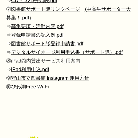
⇒
CD・DVD分類表.pdf
⑦
図書館サポート隊リンクページ
(中高生サポーター大
募集！.pdf）
⇒
募集要項・活動内容.pdf
⇒
登録申請書の記入例.pdf
⇒
図書館サポート隊登録申請書.pdf
⇒
デジタルサイネージ利用申込書（サポート隊）.pdf
⑧iPad館内貸出サービス利用案内
⇒
iPad利用申込.pdf
⑨
守山市立図書館 Instagram 運用方針
⑩
びわ湖Free Wi-Fi