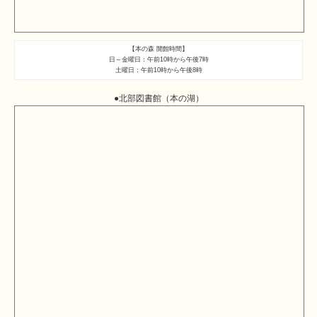
【本の森 開館時間】
日～金曜日：午前10時から午後7時
土曜日：午前10時から午後8時
●北部図書館（本の湖）