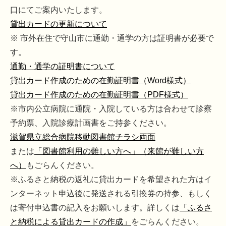
口にてご案内いたします。
貸出カードの更新について
※ 市外在住で守山市に通勤・通学の方は証明書が必要で
す。
通勤・通学の証明書について
貸出カード作成のための在勤証明書（Word様式）
貸出カード作成のための在勤証明書（PDF様式）
※市内公立病院に通院・入院している方は合わせて診察
予約票、入院診療計画書をご持参ください。
滋賀県立総合病院移動図書館チラシ両面
または
「図書館利用の難しい方へ」（来館が難しい方
へ）
もごらんください。
※ふるさと納税の返礼に貸出カードを希望された方はイ
ンターネット申込後に発送される引換券の持参、もしく
は寄付申込書の記入をお願いします。詳しくは
「ふるさ
と納税による貸出カードの作成」
をごらんください。